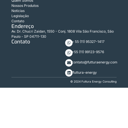
Quem Somos
Nossos Produtos
Notícias
Legislação
Contato
Endereço
Av. Dr. Chucri Zaidan, 1550 - Conj. 1808 Vila São Francisco, São
Paulo - SP 04711-130
Contato
+ 55 (11) 95327-1417
+55 (11) 99123-9576
contato@futturaenergy.com
/futtura-energy
© 2024 Futtura Energy Consulting