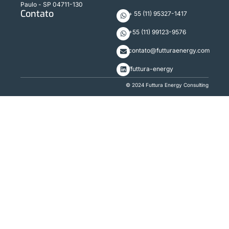
Paulo - SP 04711-130
Contato
+ 55 (11) 95327-1417
+55 (11) 99123-9576
contato@futturaenergy.com
/futtura-energy
© 2024 Futtura Energy Consulting