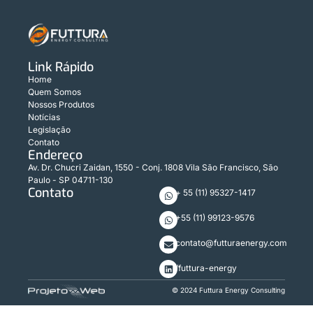
Link Rápido
Home
Quem Somos
Nossos Produtos
Notícias
Legislação
Contato
Endereço
Av. Dr. Chucri Zaidan, 1550 - Conj. 1808 Vila São Francisco, São
Paulo - SP 04711-130
Contato
+ 55 (11) 95327-1417
+55 (11) 99123-9576
contato@futturaenergy.com
/futtura-energy
© 2024 Futtura Energy Consulting