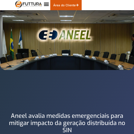
Área do Cliente
Quem Somos
Nossos Produtos
Aneel avalia medidas emergenciais para
mitigar impacto da geração distribuída no
SIN