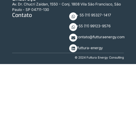
Av. Dr. Chucri Zaidan, 1550 - Conj. 1808 Vila São Francisco, São
Paulo - SP 04711-130
Contato
+ 55 (11) 95327-1417
+55 (11) 99123-9576
contato@futturaenergy.com
/futtura-energy
© 2024 Futtura Energy Consulting